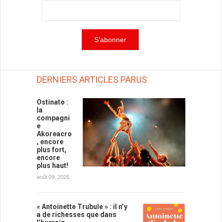
DERNIERS ARTICLES PARUS
Ostinato :
la
compagni
e
Akoreacro
, encore
plus fort,
encore
plus haut!
août 09, 2026
« Antoinette Trubule » : il n’y
a de richesses que dans