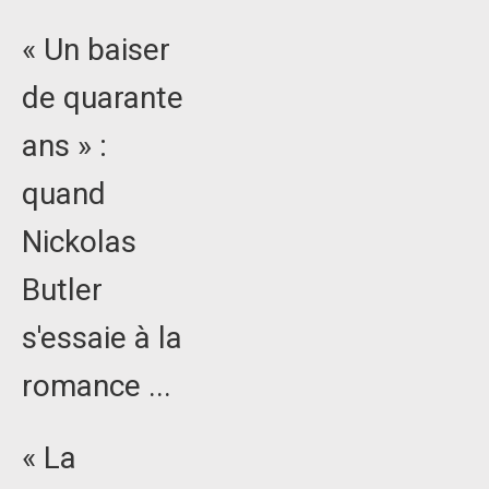
« Un baiser
de quarante
ans » :
quand
Nickolas
Butler
s'essaie à la
romance ...
« La