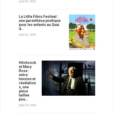
août 03, 2026
Le Little Films Festival :
une parenthèse poétique
pour les enfants au Quai
d…
août 01, 2026
Hitchcock
et Mary
Rose :
entre
tension et
révélation
s, une
pièce
taillée
pou…
juillet 20, 2026