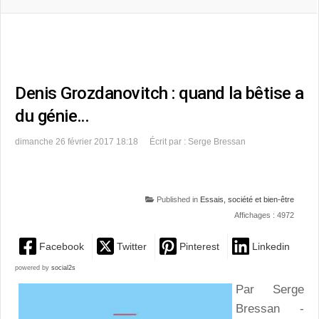
Denis Grozdanovitch : quand la bêtise a
du génie…
dimanche 26 février 2017 18:18
Écrit par : Serge Bressan
Published in
Essais, société et bien-être
Affichages : 4972
Facebook
Twitter
Pinterest
Linkedin
powered by
social2s
Par Serge
Bressan -