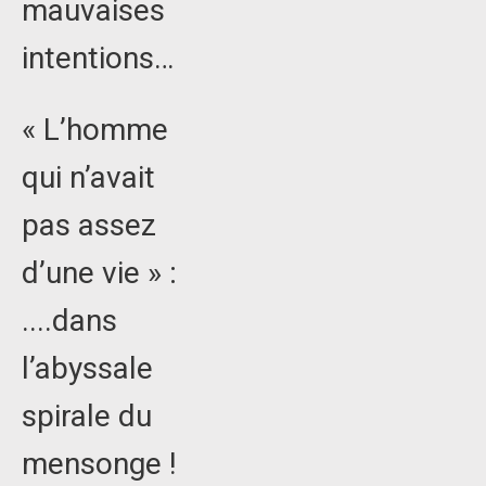
mauvaises
intentions…
« L’homme
qui n’avait
pas assez
d’une vie » :
....dans
l’abyssale
spirale du
mensonge !