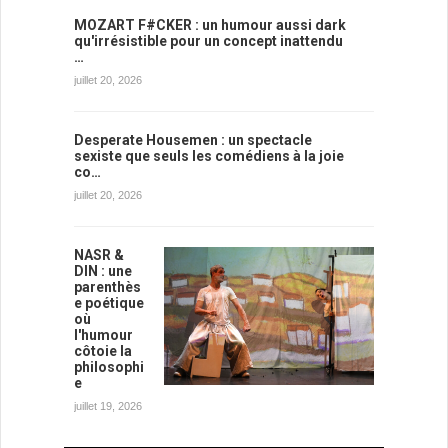
MOZART F#CKER : un humour aussi dark
qu'irrésistible pour un concept inattendu
…
juillet 20, 2026
Desperate Housemen : un spectacle
sexiste que seuls les comédiens à la joie
co…
juillet 20, 2026
NASR &
DIN : une
parenthès
e poétique
où
l'humour
côtoie la
philosophi
e
juillet 19, 2026