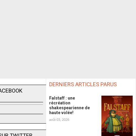
DERNIERS ARTICLES PARUS
FACEBOOK
Falstaff : une
récréation
shakespearienne de
haute volée!
août 03, 2026
SUR TWITTER