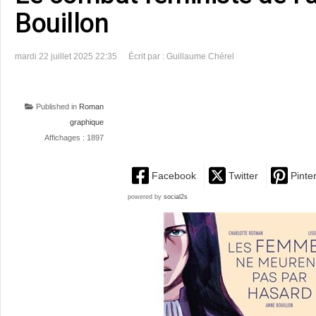
Bouillon
mardi 22 juillet 2025 22:35
Écrit par : Guillaume Chérel
Published in
Roman
graphique
Affichages : 1897
Facebook
Twitter
Pinte
powered by
social2s