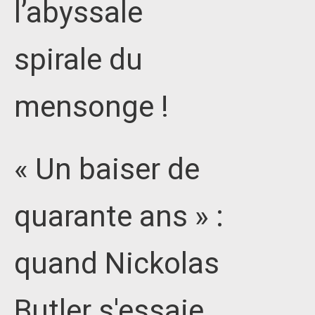
l’abyssale
spirale du
mensonge !
« Un baiser de
quarante ans » :
quand Nickolas
Butler s'essaie