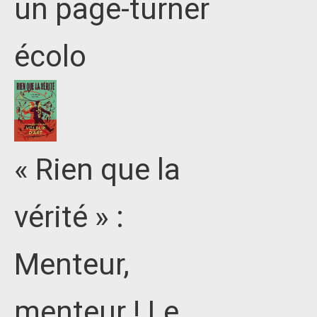
un page-turner
écolo
« Rien que la
vérité » :
Menteur,
menteur ! Le