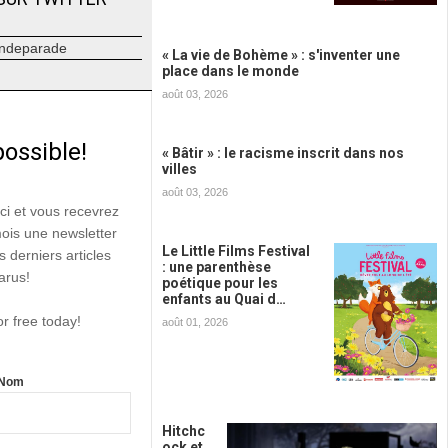
ndeparade
« La vie de Bohème » : s'inventer une
place dans le monde
août 03, 2026
possible!
« Bâtir » : le racisme inscrit dans nos
villes
août 03, 2026
ici et vous recevrez
mois une newsletter
Le Little Films Festival
s derniers articles
: une parenthèse
arus!
poétique pour les
enfants au Quai d…
or free today!
août 01, 2026
Nom
Hitchc
ock et