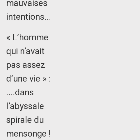
mauvaises
intentions…
« L’homme
qui n’avait
pas assez
d’une vie » :
....dans
l’abyssale
spirale du
mensonge !