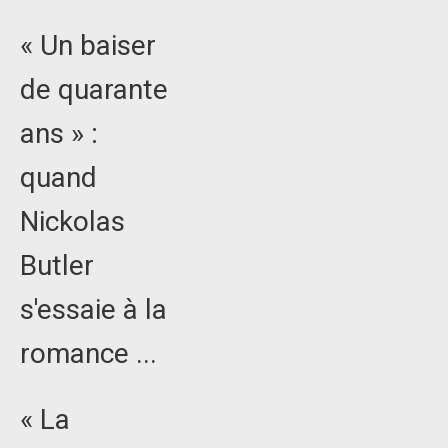
« Un baiser
de quarante
ans » :
quand
Nickolas
Butler
s'essaie à la
romance ...
« La