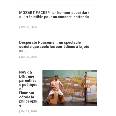
MOZART F#CKER : un humour aussi dark
qu'irrésistible pour un concept inattendu
…
juillet 20, 2026
Desperate Housemen : un spectacle
sexiste que seuls les comédiens à la joie
co…
juillet 20, 2026
NASR &
DIN : une
parenthès
e poétique
où
l'humour
côtoie la
philosophi
e
juillet 19, 2026