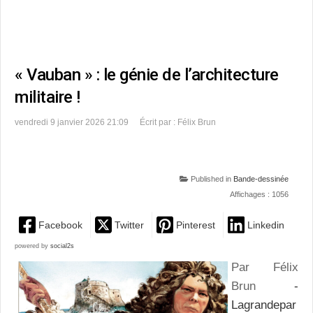
« Vauban » : le génie de l’architecture
militaire !
vendredi 9 janvier 2026 21:09
Écrit par : Félix Brun
Published in
Bande-dessinée
Affichages : 1056
Facebook
Twitter
Pinterest
Linkedin
powered by
social2s
Par Félix
Brun
-
Lagrandepar