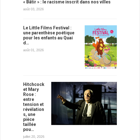
« Bâtir » : le racisme inscrit dans nos villes
août 03, 2026
Le Little Films Festival :
une parenthèse poétique
pour les enfants au Quai
d…
août 01, 2026
Hitchcock
et Mary
Rose :
entre
tension et
révélation
s, une
pièce
taillée
pou…
juillet 20, 2026