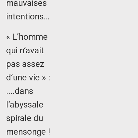
mauvaises
intentions…
« L’homme
qui n’avait
pas assez
d’une vie » :
....dans
l’abyssale
spirale du
mensonge !