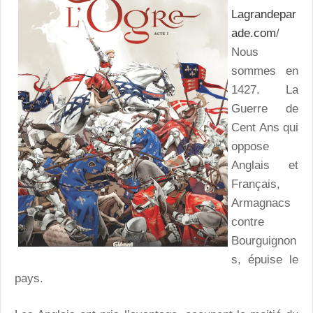
Lagrandepar
ade.com
/
Nous
sommes en
1427. La
Guerre de
Cent Ans qui
oppose
Anglais et
Français,
Armagnacs
contre
Bourguignon
s, épuise le
pays.