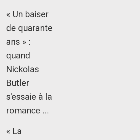
« Un baiser
de quarante
ans » :
quand
Nickolas
Butler
s'essaie à la
romance ...
« La