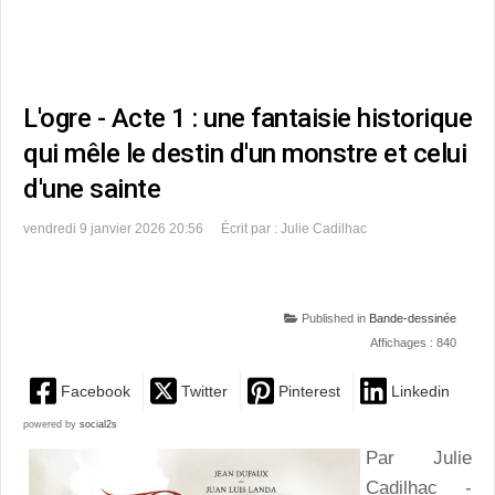
L'ogre - Acte 1 : une fantaisie historique
qui mêle le destin d'un monstre et celui
d'une sainte
vendredi 9 janvier 2026 20:56
Écrit par : Julie Cadilhac
Published in
Bande-dessinée
Affichages : 840
Facebook
Twitter
Pinterest
Linkedin
powered by
social2s
Par Julie
Cadilhac -