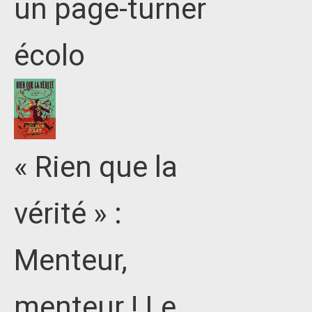
un page-turner
écolo
« Rien que la
vérité » :
Menteur,
menteur ! Le