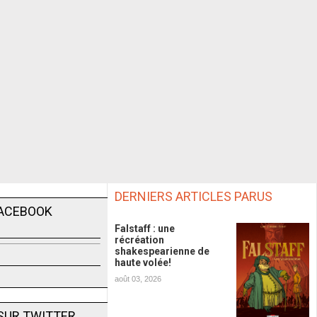
DERNIERS ARTICLES PARUS
FACEBOOK
Falstaff : une
récréation
shakespearienne de
haute volée!
août 03, 2026
SUR TWITTER