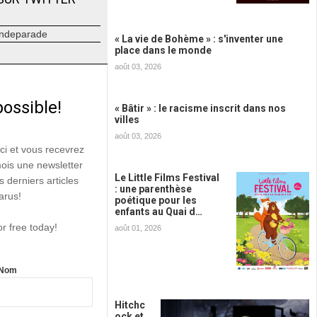
ndeparade
« La vie de Bohème » : s'inventer une
place dans le monde
août 03, 2026
possible!
« Bâtir » : le racisme inscrit dans nos
villes
août 03, 2026
ici et vous recevrez
mois une newsletter
Le Little Films Festival
s derniers articles
: une parenthèse
arus!
poétique pour les
enfants au Quai d…
or free today!
août 01, 2026
Nom
Hitchc
ock et