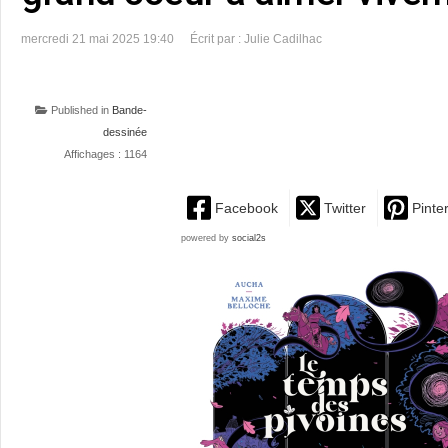
mercredi 21 mai 2025 19:40
Écrit par : Julie Cadilhac
Published in
Bande-
dessinée
Affichages : 1164
Facebook
Twitter
Pinte
powered by
social2s