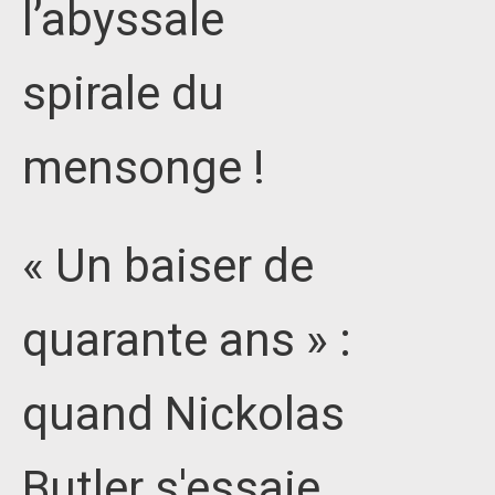
l’abyssale
spirale du
mensonge !
« Un baiser de
quarante ans » :
quand Nickolas
Butler s'essaie