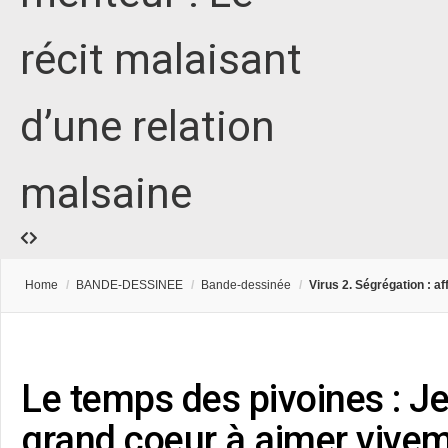
récit malaisant
d’une relation
malsaine
Home
/
BANDE-DESSINEE
/
Bande-dessinée
/
Virus 2. Ségrégation : aff
Le temps des pivoines : J
grand coeur à aimer vivem