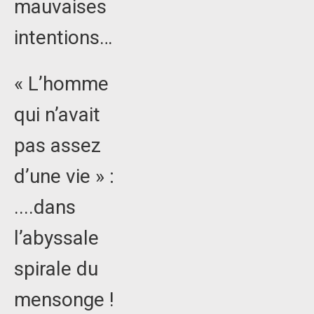
mauvaises
intentions…
« L’homme
qui n’avait
pas assez
d’une vie » :
....dans
l’abyssale
spirale du
mensonge !