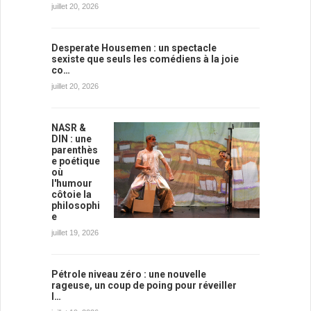
juillet 20, 2026
Desperate Housemen : un spectacle
sexiste que seuls les comédiens à la joie
co…
juillet 20, 2026
NASR &
DIN : une
parenthès
e poétique
où
l'humour
côtoie la
philosophi
e
juillet 19, 2026
Pétrole niveau zéro : une nouvelle
rageuse, un coup de poing pour réveiller
l…