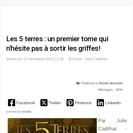
Les 5 terres : un premier tome qui
n'hésite pas à sortir les griffes!
dimanche 15 décembre 2019 21:56
Écrit par : Julie Cadilhac
Published in
Bande-dessinée
Affichages : 4094
Facebook
Twitter
Pinterest
Linkedin
powered by
social2s
Par Julie
Cadilhac -