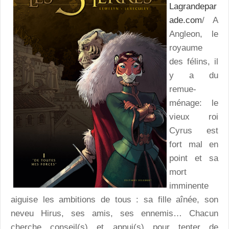
Lagrandepar
ade.com
/ A
Angleon, le
royaume
des félins, il
y a du
remue-
ménage: le
vieux roi
Cyrus est
fort mal en
point et sa
mort
imminente
aiguise les ambitions de tous : sa fille aînée, son
neveu Hirus, ses amis, ses ennemis… Chacun
cherche conseil(s) et appui(s) pour tenter de