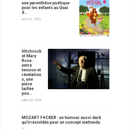
une parenthèse poétique
pour les enfants au Quai
d…
août 01, 2026
Hitchcock
et Mary
Rose :
entre
tension et
révélation
s, une
pièce
taillée
pou…
juillet 20, 2026
MOZART F#CKER : un humour aussi dark
qu'irrésistible pour un concept inattendu
…