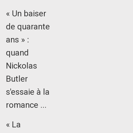
« Un baiser
de quarante
ans » :
quand
Nickolas
Butler
s'essaie à la
romance ...
« La