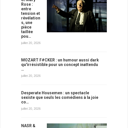
Rose :
entre
tension et
révélation
s, une
pièce
taillée
pou…
juillet 20, 2026
MOZART F#CKER : un humour aussi dark
qu'irrésistible pour un concept inattendu
…
juillet 20, 2026
Desperate Housemen : un spectacle
sexiste que seuls les comédiens à la joie
co…
juillet 20, 2026
NASR &