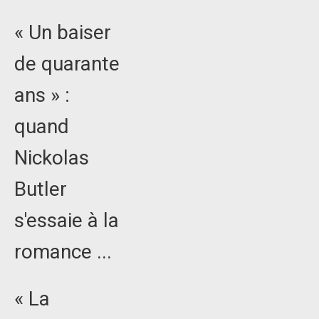
« Un baiser
de quarante
ans » :
quand
Nickolas
Butler
s'essaie à la
romance ...
« La