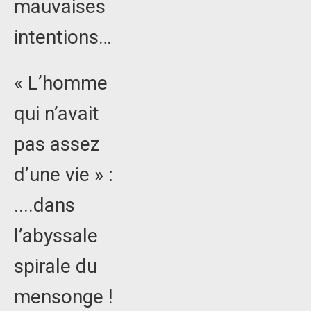
mauvaises
intentions…
« L’homme
qui n’avait
pas assez
d’une vie » :
....dans
l’abyssale
spirale du
mensonge !