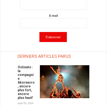
E-mail
DERNIERS ARTICLES PARUS
Ostinato :
la
compagni
e
Akoreacro
, encore
plus fort,
encore
plus haut!
août 09, 2026