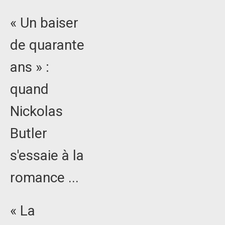
« Un baiser
de quarante
ans » :
quand
Nickolas
Butler
s'essaie à la
romance ...
« La