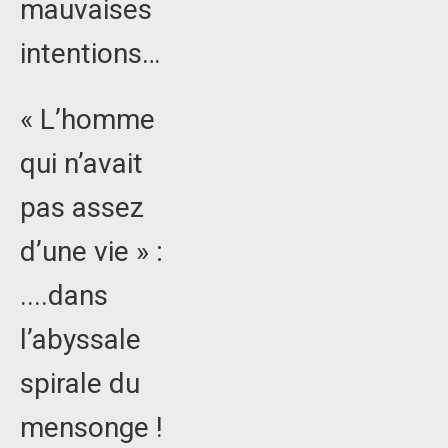
mauvaises
intentions…
« L’homme
qui n’avait
pas assez
d’une vie » :
....dans
l’abyssale
spirale du
mensonge !