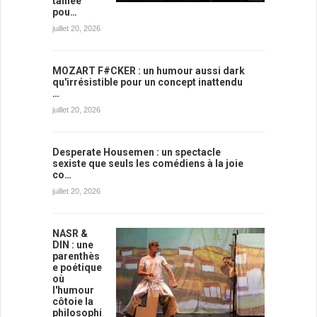
taillée
pou…
juillet 20, 2026
MOZART F#CKER : un humour aussi dark
qu'irrésistible pour un concept inattendu
…
juillet 20, 2026
Desperate Housemen : un spectacle
sexiste que seuls les comédiens à la joie
co…
juillet 20, 2026
NASR &
DIN : une
parenthès
e poétique
où
l'humour
côtoie la
philosophi