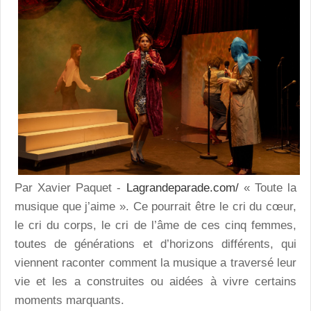
Par Xavier Paquet -
Lagrandeparade.com/
« Toute la
musique que j’aime ». Ce pourrait être le cri du cœur,
le cri du corps, le cri de l’âme de ces cinq femmes,
toutes de générations et d’horizons différents, qui
viennent raconter comment la musique a traversé leur
vie et les a construites ou aidées à vivre certains
moments marquants.