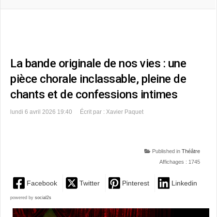
La bande originale de nos vies : une
pièce chorale inclassable, pleine de
chants et de confessions intimes
lundi 6 avril 2026 19:40
Écrit par : Xavier Paquet
Published in
Théâtre
Affichages : 1745
Facebook
Twitter
Pinterest
Linkedin
powered by
social2s