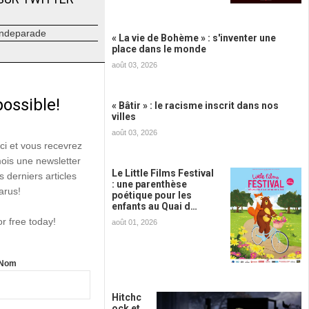
ndeparade
« La vie de Bohème » : s'inventer une
place dans le monde
août 03, 2026
possible!
« Bâtir » : le racisme inscrit dans nos
villes
août 03, 2026
ici et vous recevrez
mois une newsletter
Le Little Films Festival
s derniers articles
: une parenthèse
arus!
poétique pour les
enfants au Quai d…
or free today!
août 01, 2026
Nom
Hitchc
ock et