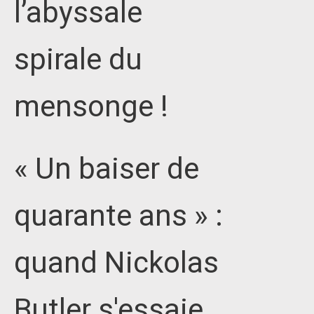
l’abyssale
spirale du
mensonge !
« Un baiser de
quarante ans » :
quand Nickolas
Butler s'essaie