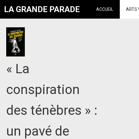
LA GRANDE PARADE
ACCUEIL
ARTS 
« La
conspiration
des ténèbres » :
un pavé de