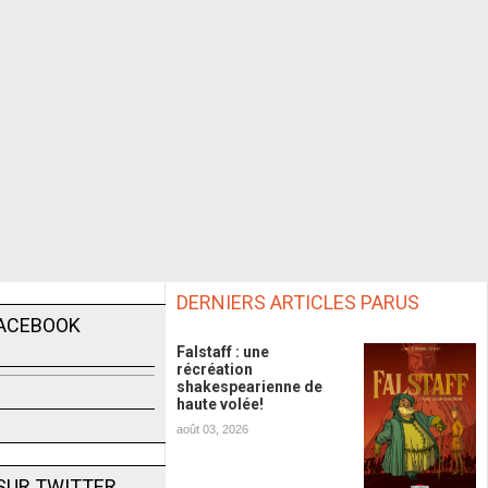
DERNIERS ARTICLES PARUS
FACEBOOK
Falstaff : une
récréation
shakespearienne de
haute volée!
août 03, 2026
SUR TWITTER