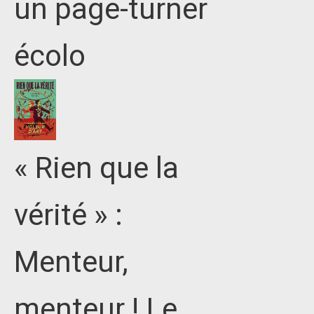
un page-turner
écolo
« Rien que la
vérité » :
Menteur,
menteur ! Le