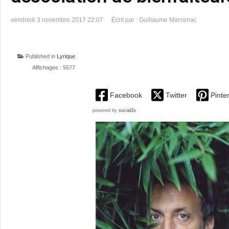
vendredi 3 novembre 2017 22:07
Écrit par : Guillaume Marcenac
Published in
Lyrique
Affichages : 5577
Facebook
Twitter
Pinte
powered by
social2s