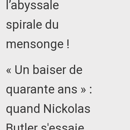
l’abyssale
spirale du
mensonge !
« Un baiser de
quarante ans » :
quand Nickolas
Butler s'essaie