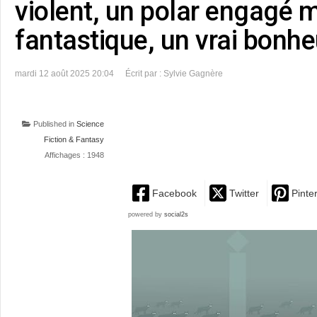
violent, un polar engagé 
fantastique, un vrai bonheu
mardi 12 août 2025 20:04
Écrit par : Sylvie Gagnère
Published in
Science
Fiction & Fantasy
Affichages : 1948
Facebook
Twitter
Pinte
powered by
social2s