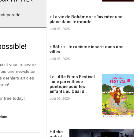
ndeparade
« La vie de Bohème » : s'inventer une
place dans le monde
août 03, 2026
possible!
« Bâtir » : le racisme inscrit dans nos
villes
août 03, 2026
ici et vous recevrez
mois une newsletter
Le Little Films Festival
s derniers articles
: une parenthèse
arus!
poétique pour les
enfants au Quai d…
or free today!
août 01, 2026
Nom
Hitchc
ock et