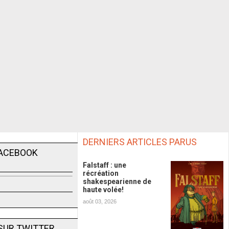
DERNIERS ARTICLES PARUS
FACEBOOK
Falstaff : une
récréation
shakespearienne de
haute volée!
août 03, 2026
SUR TWITTER