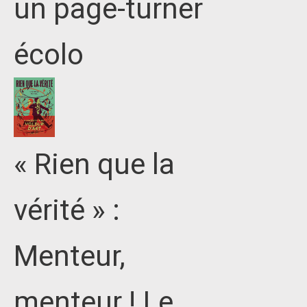
un page-turner
écolo
« Rien que la
vérité » :
Menteur,
menteur ! Le