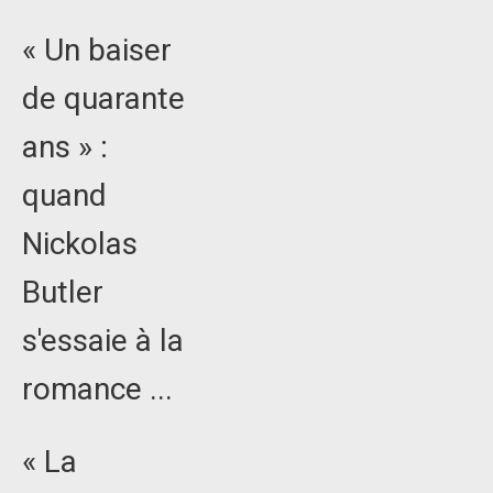
« Un baiser
de quarante
ans » :
quand
Nickolas
Butler
s'essaie à la
romance ...
« La