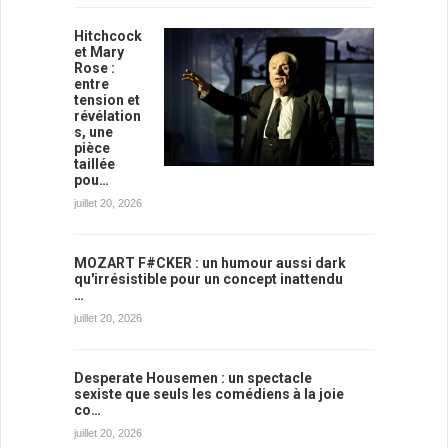
Hitchcock
et Mary
Rose :
entre
tension et
révélation
s, une
pièce
taillée
pou…
juillet 20, 2026
MOZART F#CKER : un humour aussi dark
qu'irrésistible pour un concept inattendu
…
juillet 20, 2026
Desperate Housemen : un spectacle
sexiste que seuls les comédiens à la joie
co…
juillet 20, 2026