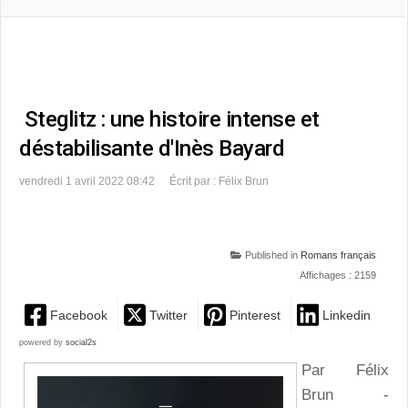
Steglitz : une histoire intense et
déstabilisante d'Inès Bayard
vendredi 1 avril 2022 08:42
Écrit par : Félix Brun
Published in
Romans français
Affichages : 2159
Facebook
Twitter
Pinterest
Linkedin
powered by
social2s
Par Félix
Brun -