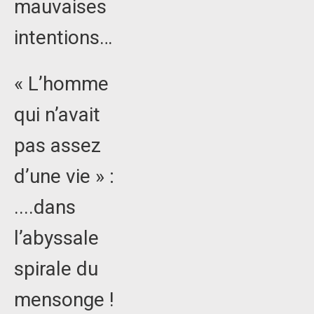
mauvaises
intentions…
« L’homme
qui n’avait
pas assez
d’une vie » :
....dans
l’abyssale
spirale du
mensonge !