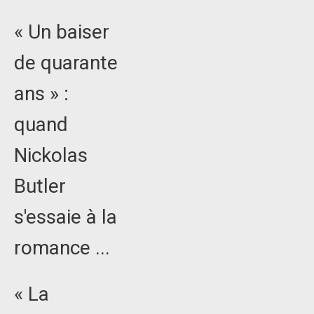
« Un baiser
de quarante
ans » :
quand
Nickolas
Butler
s'essaie à la
romance ...
« La