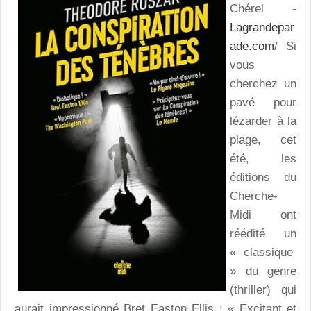
Chérel -
Lagrandepar
ade.com
/ Si
vous
cherchez un
pavé pour
lézarder à la
plage, cet
été, les
éditions du
Cherche-
Midi ont
réédité un
« classique
» du genre
(thriller) qui
aurait impressionné Bret Easton Ellis : « Excitant et