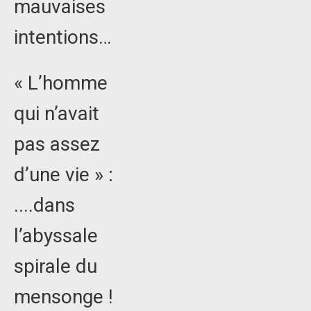
mauvaises
intentions…
« L’homme
qui n’avait
pas assez
d’une vie » :
....dans
l’abyssale
spirale du
mensonge !