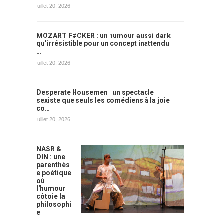
juillet 20, 2026
MOZART F#CKER : un humour aussi dark
qu'irrésistible pour un concept inattendu
…
juillet 20, 2026
Desperate Housemen : un spectacle
sexiste que seuls les comédiens à la joie
co…
juillet 20, 2026
NASR &
DIN : une
parenthès
e poétique
où
l'humour
côtoie la
philosophi
e