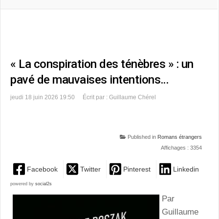
« La conspiration des ténèbres » : un
pavé de mauvaises intentions…
jeudi 18 juin 2026 19:50
Écrit par : Guillaume Chérel
Published in
Romans étrangers
Affichages : 3354
Facebook
Twitter
Pinterest
Linkedin
powered by
social2s
Par
Guillaume