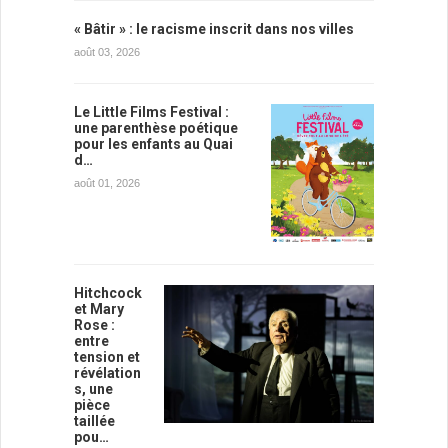
« Bâtir » : le racisme inscrit dans nos villes
août 03, 2026
Le Little Films Festival :
une parenthèse poétique
pour les enfants au Quai
d…
août 01, 2026
Hitchcock
et Mary
Rose :
entre
tension et
révélation
s, une
pièce
taillée
pou…