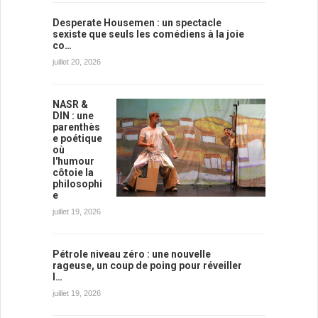
Desperate Housemen : un spectacle
sexiste que seuls les comédiens à la joie
co…
juillet 20, 2026
NASR &
DIN : une
parenthès
e poétique
où
l'humour
côtoie la
philosophi
e
juillet 19, 2026
Pétrole niveau zéro : une nouvelle
rageuse, un coup de poing pour réveiller
l…
juillet 19, 2026