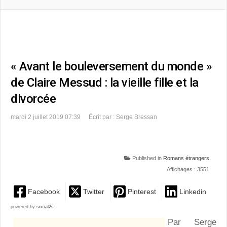
« Avant le bouleversement du monde »
de Claire Messud : la vieille fille et la
divorcée
mardi 2 juillet 2019 07:39
Écrit par : Serge Bressan
Published in
Romans étrangers
Affichages : 3551
Facebook
Twitter
Pinterest
Linkedin
powered by
social2s
Par Serge