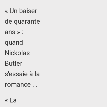
« Un baiser
de quarante
ans » :
quand
Nickolas
Butler
s'essaie à la
romance ...
« La