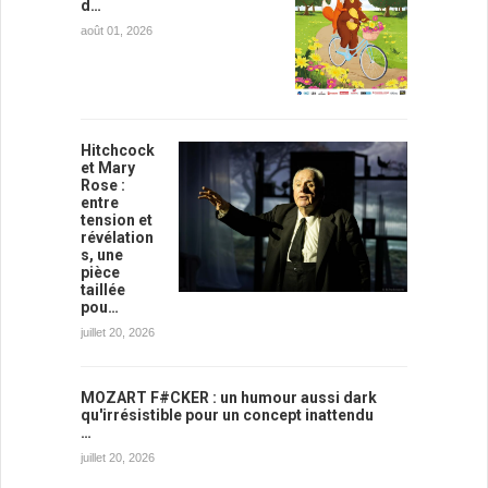
d…
août 01, 2026
Hitchcock
et Mary
Rose :
entre
tension et
révélation
s, une
pièce
taillée
pou…
juillet 20, 2026
MOZART F#CKER : un humour aussi dark
qu'irrésistible pour un concept inattendu
…
juillet 20, 2026