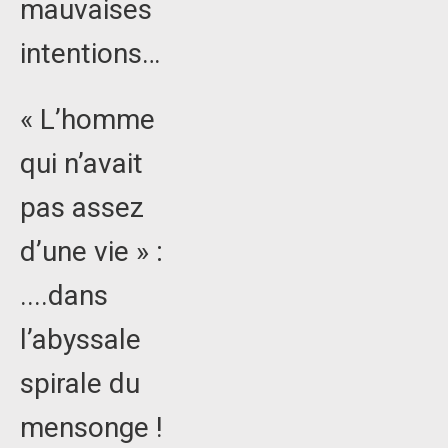
mauvaises
intentions…
« L’homme
qui n’avait
pas assez
d’une vie » :
....dans
l’abyssale
spirale du
mensonge !