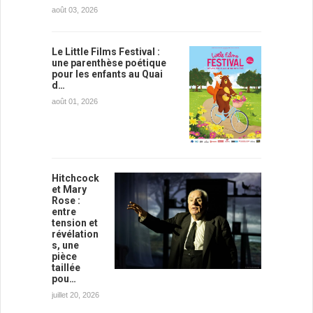
août 03, 2026
Le Little Films Festival :
une parenthèse poétique
pour les enfants au Quai
d…
août 01, 2026
Hitchcock
et Mary
Rose :
entre
tension et
révélation
s, une
pièce
taillée
pou…
juillet 20, 2026