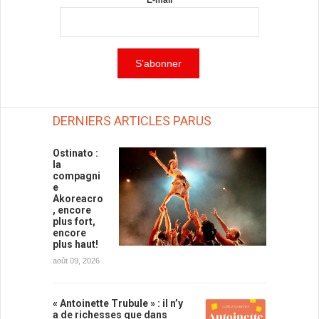
E-mail
DERNIERS ARTICLES PARUS
Ostinato :
la
compagni
e
Akoreacro
, encore
plus fort,
encore
plus haut!
août 09, 2026
« Antoinette Trubule » : il n’y
a de richesses que dans