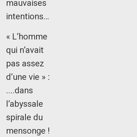
mauvaises
intentions…
« L’homme
qui n’avait
pas assez
d’une vie » :
....dans
l’abyssale
spirale du
mensonge !