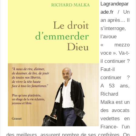
Lagrandepar
ade.fr
/ Un
an après… Il
s’interroge,
l’avoue
« mezzo
voce ». Va-t-
il continuer ?
Faut-il
continuer ?
A 53 ans,
Richard
Malka est un
des avocats
vedettes en
France- l’un
des meilleurs, assurent nombre de ses confrères. On