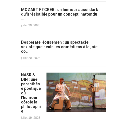
MOZART F#CKER : un humour aussi dark
qu'irrésistible pour un concept inattendu
…
juillet 20, 2026
Desperate Housemen : un spectacle
sexiste que seuls les comédiens à la joie
co…
juillet 20, 2026
NASR &
DIN : une
parenthès
e poétique
où
l'humour
côtoie la
philosophi
e
juillet 19, 2026