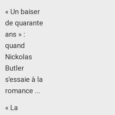
« Un baiser
de quarante
ans » :
quand
Nickolas
Butler
s'essaie à la
romance ...
« La