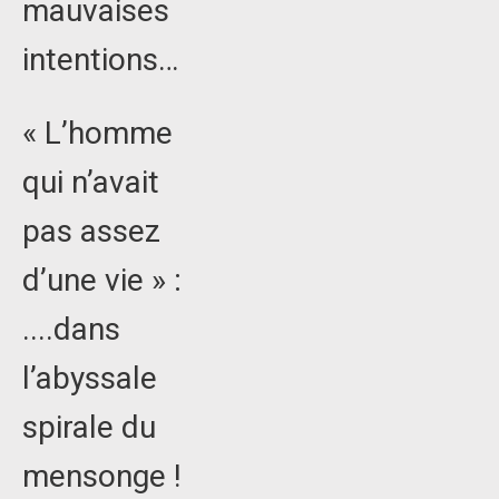
mauvaises
intentions…
« L’homme
qui n’avait
pas assez
d’une vie » :
....dans
l’abyssale
spirale du
mensonge !