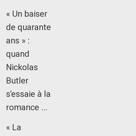
« Un baiser
de quarante
ans » :
quand
Nickolas
Butler
s'essaie à la
romance ...
« La