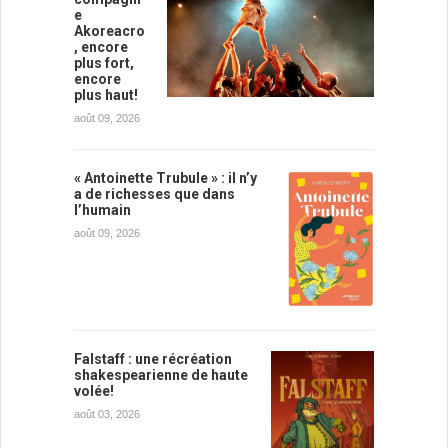
e
Akoreacro
, encore
plus fort,
encore
plus haut!
août 09, 2026
« Antoinette Trubule » : il n’y
a de richesses que dans
l’humain
août 09, 2026
Falstaff : une récréation
shakespearienne de haute
volée!
août 03, 2026