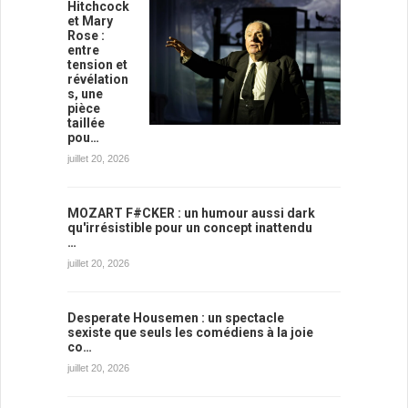
Hitchcock
et Mary
Rose :
entre
tension et
révélation
s, une
pièce
taillée
pou…
juillet 20, 2026
MOZART F#CKER : un humour aussi dark
qu'irrésistible pour un concept inattendu
…
juillet 20, 2026
Desperate Housemen : un spectacle
sexiste que seuls les comédiens à la joie
co…
juillet 20, 2026