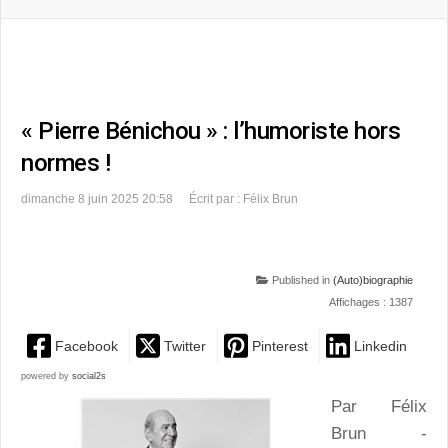
« Pierre Bénichou » : l’humoriste hors
normes !
dimanche 8 juin 2025 20:58
Écrit par : Félix Brun
Published in
(Auto)biographie
Affichages : 1387
Facebook
Twitter
Pinterest
Linkedin
powered by
social2s
Par Félix
Brun -