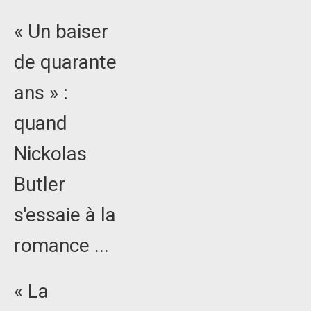
« Un baiser
de quarante
ans » :
quand
Nickolas
Butler
s'essaie à la
romance ...
« La