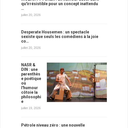
qu'irrésistible pour un concept inattendu
…
juillet 20, 2026
Desperate Housemen : un spectacle
sexiste que seuls les comédiens à la joie
co…
juillet 20, 2026
NASR &
DIN : une
parenthès
e poétique
où
l'humour
côtoie la
philosophi
e
juillet 19, 2026
Pétrole niveau zéro : une nouvelle