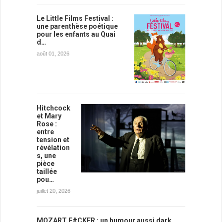
Le Little Films Festival :
une parenthèse poétique
pour les enfants au Quai
d…
août 01, 2026
Hitchcock
et Mary
Rose :
entre
tension et
révélation
s, une
pièce
taillée
pou…
juillet 20, 2026
MOZART F#CKER : un humour aussi dark