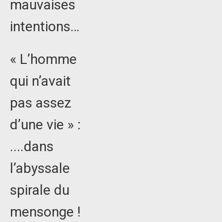
mauvaises
intentions…
« L’homme
qui n’avait
pas assez
d’une vie » :
....dans
l’abyssale
spirale du
mensonge !