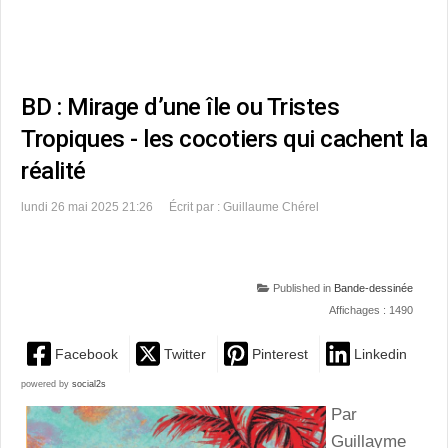
BD : Mirage d’une île ou Tristes
Tropiques - les cocotiers qui cachent la
réalité
lundi 26 mai 2025 21:26
Écrit par : Guillaume Chérel
Published in
Bande-dessinée
Affichages : 1490
Facebook
Twitter
Pinterest
Linkedin
powered by
social2s
Par
Guillayme