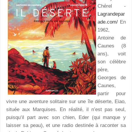
Chérel -
Lagrandepar
ade.com/
En
1962,
Antoine de
Caunes (8
ans), voit
son célèbre
père,
Georges de
Caunes,
partir pour
vivre une aventure solitaire sur une île déserte, Eiao,
située aux Marquises. En réalité, il n’est pas seul,
puisqu’il part avec son chien, Eder (qui manque y
laisser sa peau), et une radio destinée à raconter sa