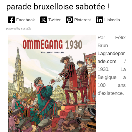
parade bruxelloise sabotée !
Facebook
Twitter
Pinterest
Linkedin
powered by
social2s
Par Félix
Brun -
Lagrandepar
ade.com
/
1930. La
Belgique a
100 ans
d’existence.