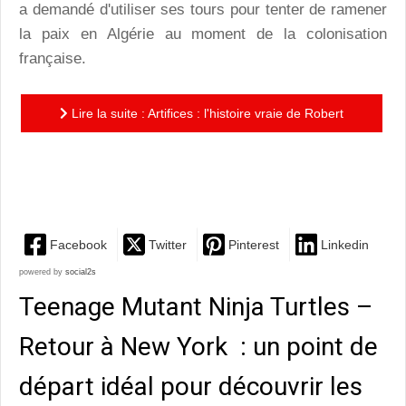
a demandé d'utiliser ses tours pour tenter de ramener
la paix en Algérie au moment de la colonisation
française.
Lire la suite : Artifices : l'histoire vraie de Robert
Houdin, maître d'illusion, dans l'Algérie du XIXème
siècle
Facebook
Twitter
Pinterest
Linkedin
powered by
social2s
Teenage Mutant Ninja Turtles –
Retour à New York : un point de
départ idéal pour découvrir les