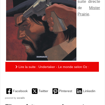
suite directe
de
Mister
Prairie
.
Lire la suite : Undertaker - Le monde selon Oz :
Jonas 1 - Sister 0
Facebook
Twitter
Pinterest
Linkedin
powered by
social2s