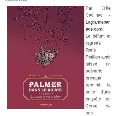
powered by
social2s
Par Julie
Cadilhac -
Lagrandepar
ade.com
/
Le défunt et
regretté
René
Pétillon avait
laissé un
scénario
presque
terminé, la
suite d'une
enquête en
Corse de
son