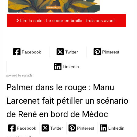
Lire la suite : Le coeur en braille - trois ans avant :
quand tout va de travers....
Facebook
Twitter
Pinterest
Linkedin
powered by
social2s
Palmer dans le rouge : Manu
Larcenet fait pétiller un scénario
de René en bord de Médoc
Facebook
Twitter
Pinterest
Linkedin