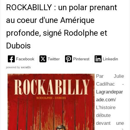
ROCKABILLY : un polar prenant
au coeur d'une Amérique
profonde, signé Rodolphe et
Dubois
Facebook
Twitter
Pinterest
Linkedin
powered by
social2s
Par Julie
Cadilhac -
Lagrandepar
ade.com
/
L'histoire
débute
devant une