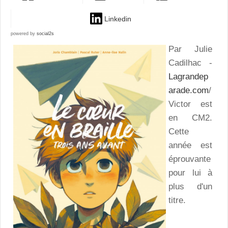
Linkedin
powered by
social2s
Par Julie
Cadilhac -
Lagrandep
arade.com
/
Victor est
en CM2.
Cette
année est
éprouvante
pour lui à
plus d'un
titre.