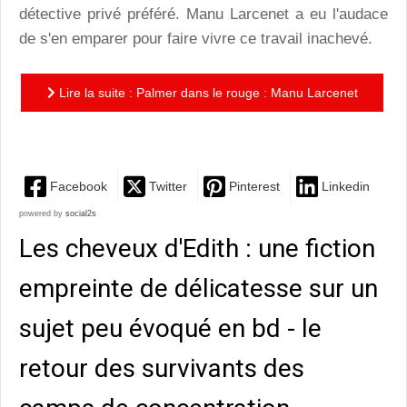
détective privé préféré. Manu Larcenet a eu l'audace
de s'en emparer pour faire vivre ce travail inachevé.
Lire la suite : Palmer dans le rouge : Manu Larcenet
fait pétiller un scénario de René en bord de Médoc
Facebook
Twitter
Pinterest
Linkedin
powered by
social2s
Les cheveux d'Edith : une fiction
empreinte de délicatesse sur un
sujet peu évoqué en bd - le
retour des survivants des