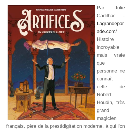
Par Julie
Cadilhac -
Lagrandepar
ade.com
/
Histoire
incroyable
mais vraie
que
personne ne
connaît :
celle de
Robert
Houdin, très
grand
magicien
français, père de la prestidigitation moderne, à qui l'on