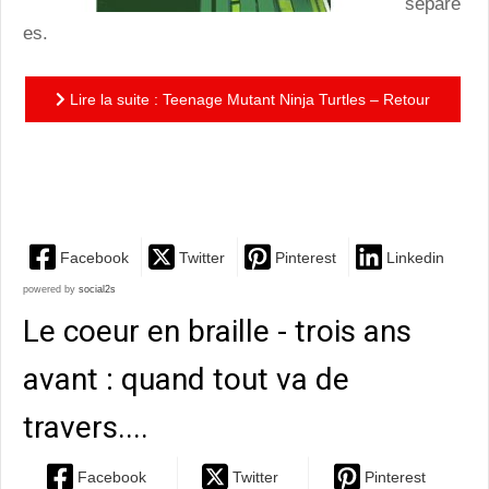
séparé
es.
Lire la suite : Teenage Mutant Ninja Turtles – Retour
à New York : un point de départ idéal pour découvrir
les...
Facebook
Twitter
Pinterest
Linkedin
powered by
social2s
Le coeur en braille - trois ans
avant : quand tout va de
travers....
Facebook
Twitter
Pinterest