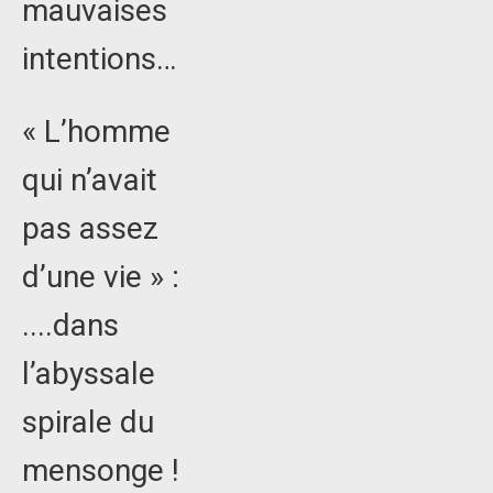
mauvaises
intentions…
« L’homme
qui n’avait
pas assez
d’une vie » :
....dans
l’abyssale
spirale du
mensonge !