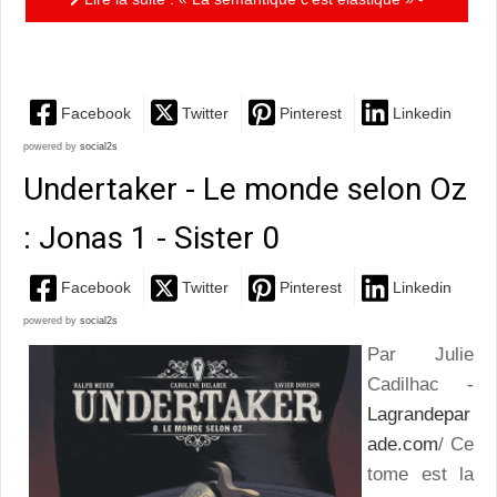
tome 2 :.....instructif et drôle!
Facebook
Twitter
Pinterest
Linkedin
powered by
social2s
Undertaker - Le monde selon Oz
: Jonas 1 - Sister 0
Facebook
Twitter
Pinterest
Linkedin
powered by
social2s
Par Julie
Cadilhac -
Lagrandepar
ade.com
/ Ce
tome est la