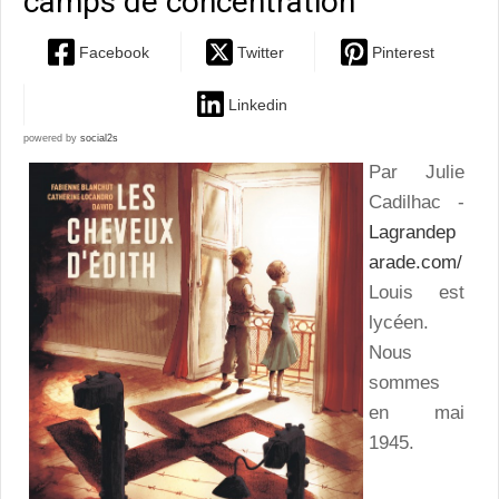
camps de concentration
Facebook
Twitter
Pinterest
Linkedin
powered by
social2s
Par Julie
Cadilhac -
Lagrandep
arade.com/
Louis est
lycéen.
Nous
sommes
en mai
1945.