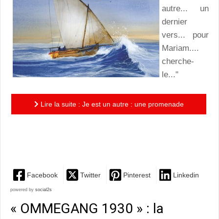
autre... un
dernier
vers... pour
Mariam....
cherche-
le..."
Lire la suite : Je est un autre : une promenade
poétique entre ciel et mer en compagnie d'Arthur
Rimbaud
Facebook
Twitter
Pinterest
Linkedin
powered by
social2s
« OMMEGANG 1930 » : la