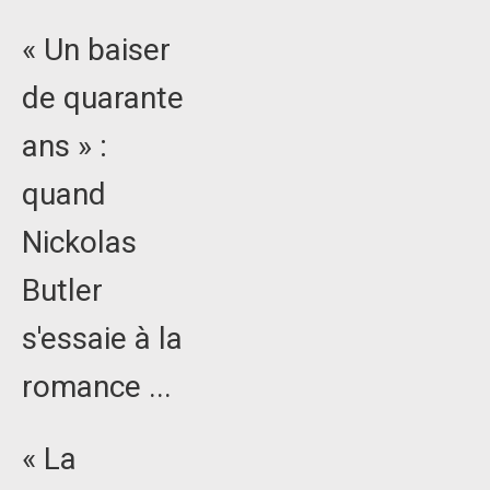
« Un baiser
de quarante
ans » :
quand
Nickolas
Butler
s'essaie à la
romance ...
« La