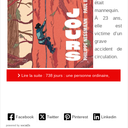
était
mannequin.
À 23 ans,
elle est
victime d’un
grave
accident de
circulation.
Lire la suite : 738 jours : une personne ordinaire,
mais un combat extraordinaire pour plus d’humanité et
de...
Facebook
Twitter
Pinterest
Linkedin
powered by
social2s