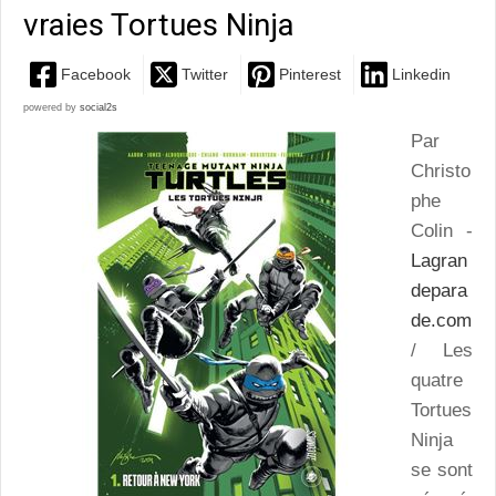
vraies Tortues Ninja
Facebook
Twitter
Pinterest
Linkedin
powered by
social2s
Par
Christo
phe
Colin -
Lagran
depara
de.com
/ Les
quatre
Tortues
Ninja
se sont