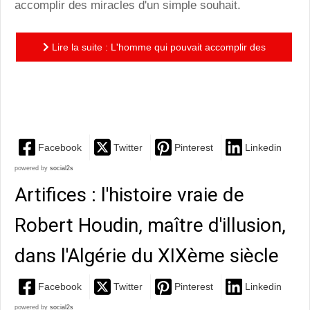
accomplir des miracles d'un simple souhait.
Lire la suite : L'homme qui pouvait accomplir des
miracles : une nouvelle de H.G. Wells superbement
adaptée par...
Facebook
Twitter
Pinterest
Linkedin
powered by
social2s
Artifices : l'histoire vraie de
Robert Houdin, maître d'illusion,
dans l'Algérie du XIXème siècle
Facebook
Twitter
Pinterest
Linkedin
powered by
social2s