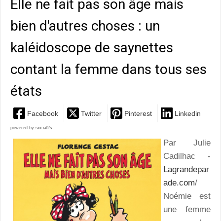
Elle ne fait pas son âge mais
bien d'autres choses : un
kaléidoscope de saynettes
contant la femme dans tous ses
états
Facebook
Twitter
Pinterest
Linkedin
powered by
social2s
Par Julie
Cadilhac -
Lagrandepar
ade.com
/
Noémie est
une femme