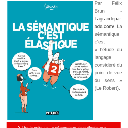
Par Félix
Brun -
Lagrandepar
ade.com/
La
sémantique
c’est
« l’étude du
langage
considéré du
point de vue
du sens »
(Le Robert).
Lire la suite : « La sémantique c’est élastique » -