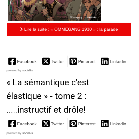
Lire la suite : « OMMEGANG 1930 » : la parade
bruxelloise sabotée !
Facebook
Twitter
Pinterest
Linkedin
powered by
social2s
« La sémantique c’est
élastique » - tome 2 :
.....instructif et drôle!
Facebook
Twitter
Pinterest
Linkedin
powered by
social2s