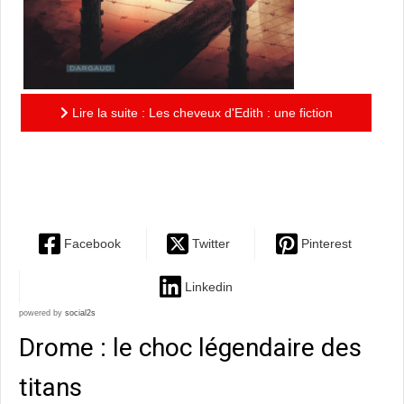
Lire la suite : Les cheveux d'Edith : une fiction
empreinte de délicatesse sur un sujet peu évoqué en
bd - le...
Facebook
Twitter
Pinterest
Linkedin
powered by
social2s
Drome : le choc légendaire des
titans