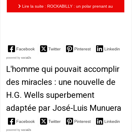
Lire la suite : ROCKABILLY : un polar prenant au
coeur d'une Amérique profonde, signé Rodolphe et
Dubois
Facebook
Twitter
Pinterest
Linkedin
powered by
social2s
L'homme qui pouvait accomplir
des miracles : une nouvelle de
H.G. Wells superbement
adaptée par José-Luis Munuera
Facebook
Twitter
Pinterest
Linkedin
powered by
social2s